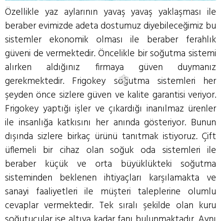
Özellikle yaz aylarının yavaş yavaş yaklaşması ile
beraber evimizde adeta dostumuz diyebileceğimiz bu
sistemler ekonomik olması ile beraber ferahlık
❄
güveni de vermektedir. Öncelikle bir soğutma sistemi
alırken aldığınız firmaya güven duymanız
gerekmektedir. Frigokey soğutma sistemleri her
şeyden önce sizlere güven ve kalite garantisi veriyor.
Frigokey yaptığı işler ve çıkardığı inanılmaz ürenler
ile insanlığa katkısını her anında gösteriyor. Bunun
❄
dışında sizlere birkaç ürünü tanıtmak istiyoruz. Çift
üflemeli bir cihaz olan soğuk oda sistemleri ile
beraber küçük ve orta büyüklükteki soğutma
sisteminden beklenen ihtiyaçları karşılamakta ve
sanayi faaliyetleri ile müşteri taleplerine olumlu
cevaplar vermektedir. Tek sıralı şekilde olan kuru
soğutucular ise altıya kadar fanı bulunmaktadır. Aynı